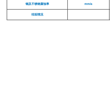
铜及不锈钢腐蚀率
mm/a
结垢情况