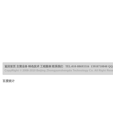
返回首页
主营业务
特色技术
工程案例
联系我们
TEL:
010-88693316 13910710840
QQ:
CopyRight © 2008-2010 Beijing Zhongyunshengda Technology Co. All Right Re
百度统计