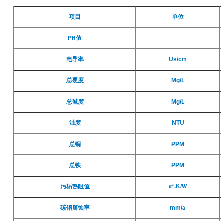
项目
单位
PH值
电导率
Us/cm
总硬度
Mg/L
总碱度
Mg/L
浊度
NTU
总铜
PPM
总铁
PPM
污垢热阻值
㎡.K/W
碳钢腐蚀率
mm/a