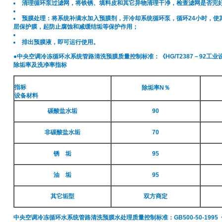
清理循环泵过滤网，将铁锈、填料皮和其它异物清理干净，检查滤网是否完
预膜处理：将系统补满水加入预膜剂，开冷却系统循环泵，循环24小时，使
层保护膜，起防止腐蚀和减缓结垢等保护作用；
排出预膜液，即可运行使用。
●中央空调冷冻循环水系统管路清洗预膜质量控制标准：《HG/T2387－92工
除垢率及洗净率指标
指标
除垢率N％
设备材料
碳酸盐水垢
90
非碳酸盐水垢
70
锈 垢
95
油 垢
95
其它垢型
双方商定
中央空调冷冻循环水系统管路清洗预膜水处理质量控制标准：GB500-50-199