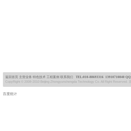
返回首页
主营业务
特色技术
工程案例
联系我们
TEL:
010-88693316 13910710840
QQ:
CopyRight © 2008-2010 Beijing Zhongyunshengda Technology Co. All Right Reserve
百度统计