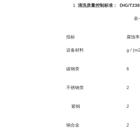
清洗质量控制标准：《HG/T23
表
指标
腐蚀率
设备材料
g / (m
碳钢类
6
不锈钢类
2
紫铜
2
铜合金
2