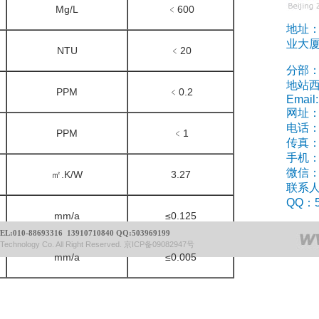
Mg/L
﹤600
地址
业大厦
NTU
﹤20
分部
地站西
PPM
﹤0.2
Email
网址：w
电话：0
PPM
﹤1
传真：0
手机：1
微信：1
㎡.K/W
3.27
联系
QQ：5
mm/a
≤0.125
EL:
010-88693316 13910710840
QQ:503969199
 Technology Co. All Right Reserved. 京ICP备09082947号
mm/a
≤0.005