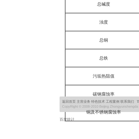
总碱度
浊度
总铜
总铁
污垢热阻值
碳钢腐蚀率
返回首页
主营业务
特色技术
工程案例
联系我们
T
CopyRight © 2008-2010 Beijing Zhongyunshengda
铜及不锈钢腐蚀率
百度统计