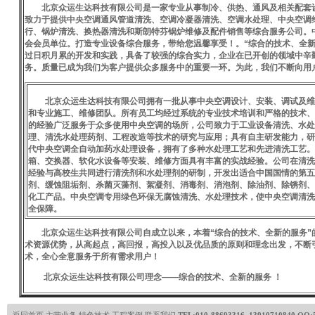
北京众运生达科技有限公司是一家专业从事制冷、供热、通风及相关配套
致力于提供
中央空调通风管道清洗
、
空调冷凝器清洗
、空调水处理、中央空调
行、锅炉清洗、换热器清洗和斯朗特芬锅炉维修及配件销售等综合服务公司。
会会员单位。
打造专业设备综合服务，带给您温馨享受！
。“综合的技术、全新
过日积月累的开发和实践，具备了较强的综合实力，企业在已开创的领域中辛
务。质量已成为我们为客户提供众多服务中的重要一环。为此，我们不断向用
北京众运生达科技有限公司拥有一批从事中央空调设计、安装、调试及维
和专业施工、维修团队。所有员工均经过系统的专业技术培训和严格的技术、
的经验广泛服务于众多使用中央空调的场所，公司致力于工业设备清洗、水处
理、清洗水处理药剂、工程改造等技术的研究与应用；具有自主研发能力，研
代中央空调全自动加药水处理设备，拥有了多种水处理工艺和先进清洗工艺。
箱、交换器、软化水设备等安装、维修方面具有丰富的实战经验。公司在清洗
经验与高校生共同进行清洗剂和水处理剂的研制，开发出适合中国国情的第五
剂、缓蚀阻垢剂、杀菌灭藻剂、絮凝剂、消毒剂、消泡剂、除油剂、除锈剂、
化工产品。中央空调专用绿色环保无腐蚀清洗、水处理技术，使中央空调清洗
全保障。
北京众运生达科技有限公司自成立以来，本着
“综合的技术、全新的服务
术资源优势，从高起点，高回报，高投入以及优品质的原则和理念出发，不断
术，全心全意服务于所有需求用户！
北京众运生达科技有限公司理念——
综合的技术、全新的服务
！