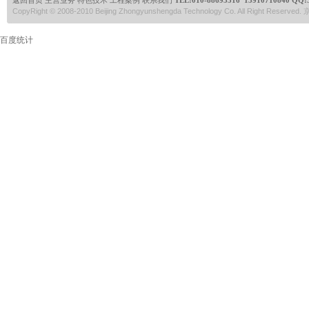
返回首页
主营业务
特色技术
工程案例
联系我们
TEL:
010-88693316 13910710840
QQ:
CopyRight © 2008-2010 Beijing Zhongyunshengda Technology Co. All Right Reserve
百度统计