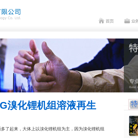
LG溴化锂机组溶液再生
渐多了起来，大体上以溴化锂机组为主，因为溴化锂机组