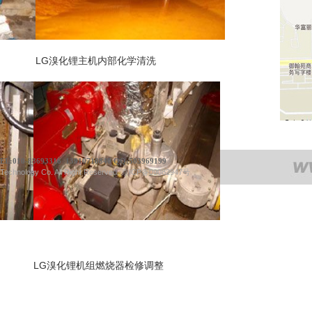
LG溴化锂主机内部化学清洗
EL:
010-88693316 13910710840
QQ:503969199
 Technology Co. All Right Reserved. 京ICP备09082947号
LG溴化锂机组燃烧器检修调整