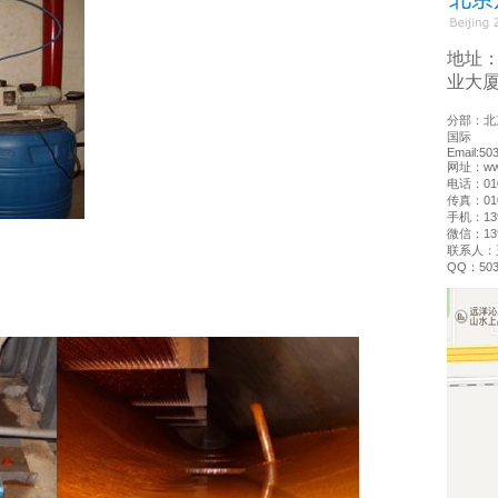
地址
业大厦
分部：北
国际
Email:5
网址：www
电话：010
传真：010
手机：139
微信：139
联系人：
QQ：503