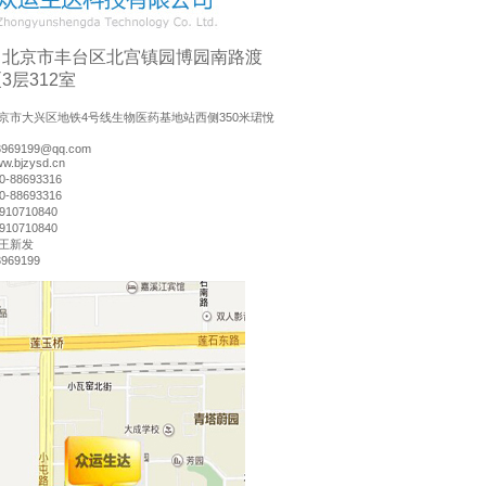
：北京市丰台区北宫镇园博园南路渡
3层312室
京市大兴区地铁4号线生物医药基地站西侧350米珺悅
03969199@qq.com
.bjzysd.cn
-88693316
-88693316
10710840
10710840
王新发
969199