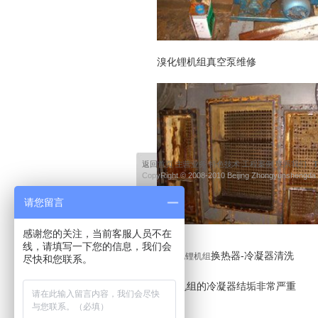
溴化锂机组真空泵维修
返回首页
主营业务
特色技术
工程案例
联系我们
T
CopyRight © 2008-2010 Beijing Zhongyunshengda
请您留言
百度统计
感谢您的关注，当前客服人员不在
线，请填写一下您的信息，我们会
换热器-冷凝器清洗
LG溴化锂机组
尽快和您联系。
这台机组的冷凝器结垢非常严重