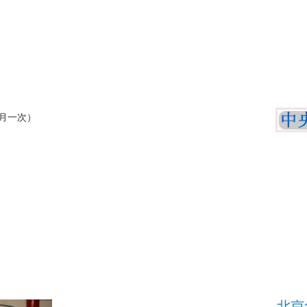
月一次）
。